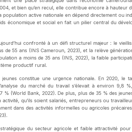
uement une place stratégique dans l’économie camerouna
 2004, et bien qu’en recul, elle contribue encore à hauteur
a population active nationale en dépend directement ou i
ds économique et social en fait un pilier central du dével
ujourd’hui confronté à un défi structurel majeur : le viei
lus de 55 ans (INS Cameroun, 2023), et la relève génératio
lation a moins de 35 ans (INS, 2022), la faible participati
stème productif rural.
s jeunes constitue une urgence nationale. En 2020, le 
’analyse du marché du travail s’élevait à environ 9,8 %
7 % (World Bank, 2022). De plus, plus de 35 % des jeunes a
n activité, qu’ils soient salariés, entrepreneurs ou travaill
mment dans des activités informelles ou agricoles précaire
23).
tratégique du secteur agricole et faible attractivité pou