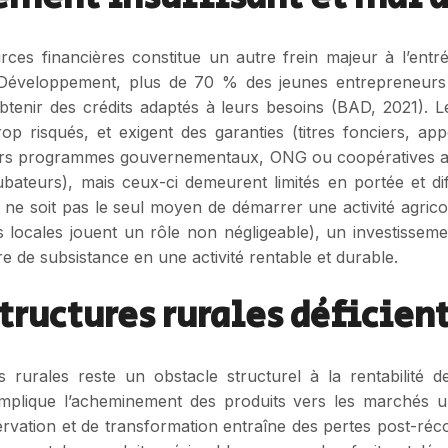
es financières constitue un autre frein majeur à l’entrée
Développement, plus de 70 % des jeunes entrepreneurs 
btenir des crédits adaptés à leurs besoins (BAD, 2021). Le
rop risqués, et exigent des garanties (titres fonciers, app
ieurs programmes gouvernementaux, ONG ou coopératives ag
ubateurs), mais ceux-ci demeurent limités en portée et di
dit ne soit pas le seul moyen de démarrer une activité agri
es locales jouent un rôle non négligeable), un investissem
e de subsistance en une activité rentable et durable.
structures rurales déficien
s rurales reste un obstacle structurel à la rentabilité des
mplique l’acheminement des produits vers les marchés ur
vation et de transformation entraîne des pertes post-réco