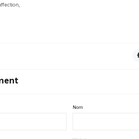
ffection,
ment
Nom