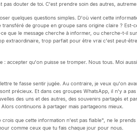
st pas douter de toi. C'est prendre soin des autres, autreme
oser quelques questions simples. D'où vient cette informat
ge transféré de groupe en groupe sans origine claire ? Est-
-ce que le message cherche à informer, ou cherche-t-il surt
p extraordinaire, trop parfait pour être vrai c'est peut-êtr
te : accepter qu'on puisse se tromper. Nous tous. Moi aussi
 lettre te fasse sentir jugée. Au contraire, je veux qu'on 
ns sont précieux. Et dans ces groupes WhatsApp, il n'y a pas
uvelles des uns et des autres, des souvenirs partagés et parf
. Alors continuons à partager mais partageons mieux.
e, je crois que cette information n'est pas fiable", ne le pr
our comme ceux que tu fais chaque jour pour nous.