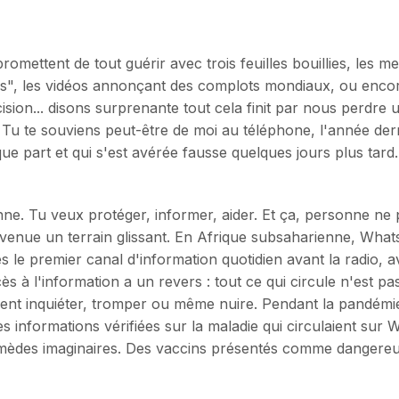
romettent de tout guérir avec trois feuilles bouillies, les 
s", les vidéos annonçant des complots mondiaux, ou encore
ision... disons surprenante tout cela finit par nous perdre u
. Tu te souviens peut-être de moi au téléphone, l'année der
lque part et qui s'est avérée fausse quelques jours plus t
nne. Tu veux protéger, informer, aider. Et ça, personne ne 
devenue un terrain glissant. En Afrique subsaharienne, Wh
 le premier canal d'information quotidien avant la radio, av
s à l'information a un revers : tout ce qui circule n'est pas 
ent inquiéter, tromper ou même nuire. Pendant la pandém
 informations vérifiées sur la maladie qui circulaient sur 
èdes imaginaires. Des vaccins présentés comme dangereux