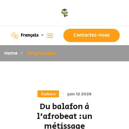
Contactez-nous
Français
Home
Blog Details
Culture
juin 12 2026
Du balafon à
l'afrobeat :un
métissage