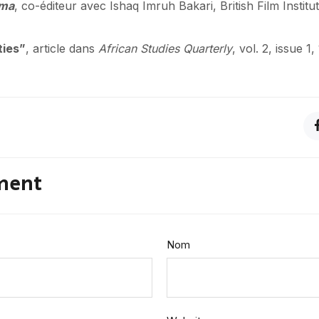
ema
, co-éditeur avec Ishaq Imruh Bakari, British Film Institu
ties”
, article dans
African Studies Quarterly
, vol. 2, issue 1,
ment
Nom