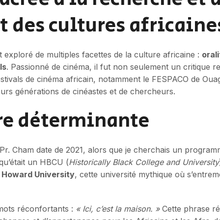
des cultures africaine
exploré de multiples facettes de la culture africaine :
orali
ls
. Passionné de cinéma, il fut non seulement un critique 
 festivals de cinéma africain, notamment le FESPACO de Ou
urs générations de cinéastes et de chercheurs.
re déterminante
Pr. Cham date de 2021, alors que je cherchais un programm
 qu’était un HBCU (
Historically Black College and University
à
Howard University
, cette université mythique où s’entremê
ots réconfortants :
« Ici, c’est la maison. »
Cette phrase rés