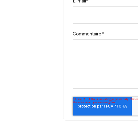
E-mail
*
Commentaire
*