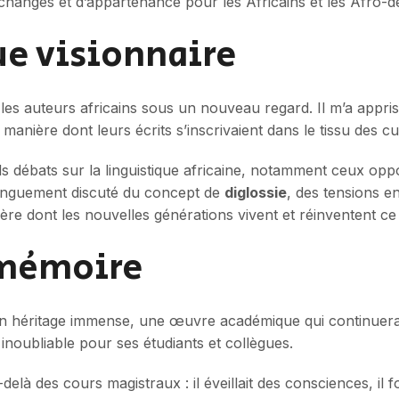
changes et d’appartenance pour les Africains et les Afro-
e visionnaire
 les auteurs africains sous un nouveau regard. Il m’a appris 
manière dont leurs écrits s’inscrivaient dans le tissu des cu
nds débats sur la linguistique africaine, notamment ceux op
onguement discuté du concept de
diglossie
, des tensions e
ière dont les nouvelles générations vivent et réinventent ce 
 mémoire
 un héritage immense, une œuvre académique qui continuera 
noubliable pour ses étudiants et collègues.
elà des cours magistraux : il éveillait des consciences, il f