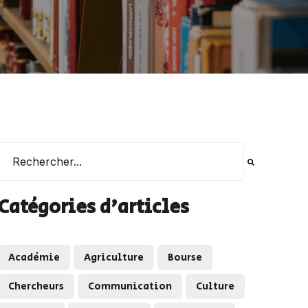
Il s'agit d'un champ de recherche auquel est associée une 
Il n'y a aucune suggestion car le champ de recherche es
Catégories d'articles
Académie
Agriculture
Bourse
Chercheurs
Communication
Culture