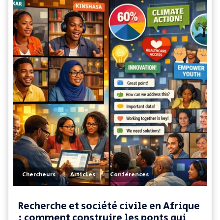
,
,
Chercheurs
Articles
Conférences
Recherche et société civile en Afrique
: comment construire les ponts qui