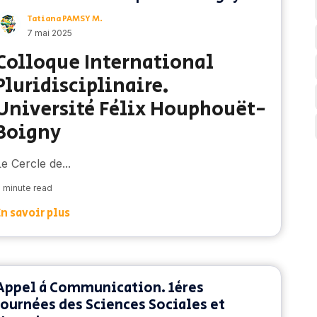
Tatiana PAMSY M.
7 mai 2025
Colloque International
Pluridisciplinaire.
Université Félix Houphouët-
Boigny
Le Cercle de...
 minute read
En savoir plus
Appel à Communication. 1ères
Journées des Sciences Sociales et