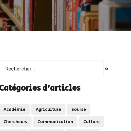
Il s'agit d'un champ de recherche auquel est associée une 
Il n'y a aucune suggestion car le champ de recherche es
Catégories d'articles
Académie
Agriculture
Bourse
Chercheurs
Communication
Culture