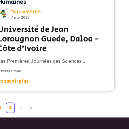
Humaines
Tatiana PAMSY M.
7 mai 2025
Université de Jean
Lorougnon Guede, Daloa -
Côte d'Ivoire
Les Premières Journées des Sciences...
 minute read
En savoir plus
1
2