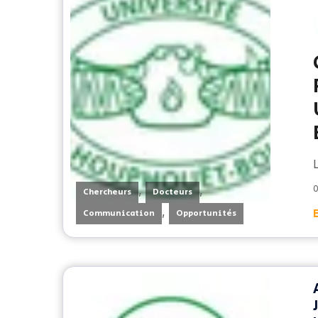
,
,
0
Chercheurs
Docteurs
,
Communication
Opportunités