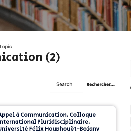
Topic
cation (2)
Rechercher...
Appel à Communication. Colloque
International Pluridisciplinaire.
Université Félix Houphouët-Boigny