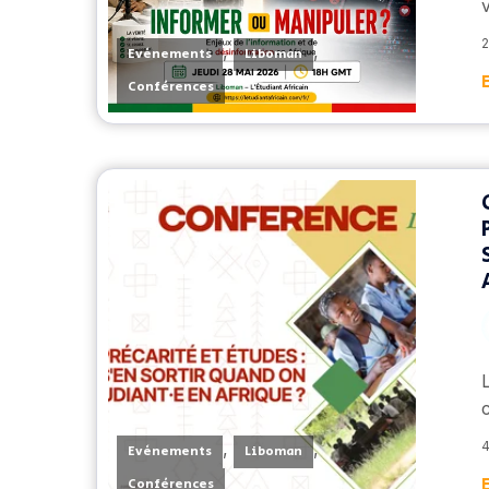
2
,
,
Evènements
Liboman
Conférences
,
,
4
Evènements
Liboman
Conférences