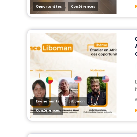
,
Opportunités
Conférences
,
,
6
Evènements
Liboman
Conférences