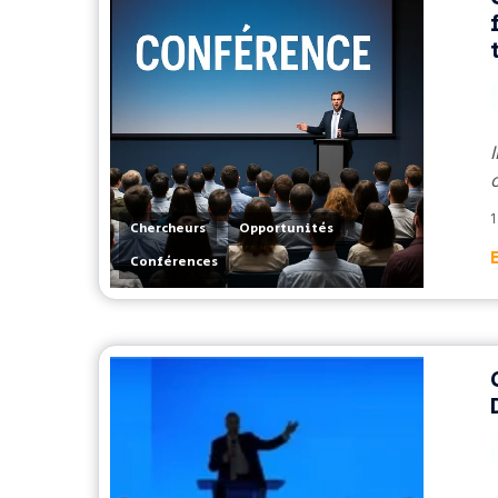
1
,
,
Chercheurs
Opportunités
Conférences