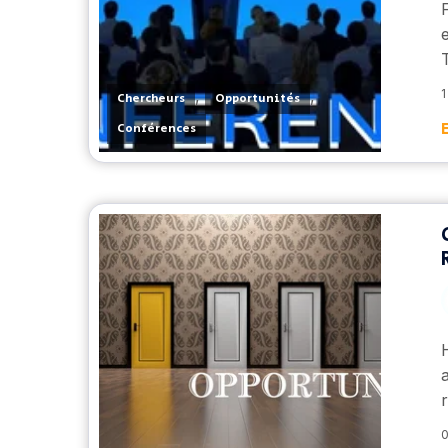
T
,
,
1
Chercheurs
Opportunités
Conférences
0