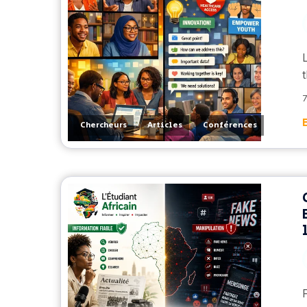
7
,
,
Chercheurs
Articles
Conférences