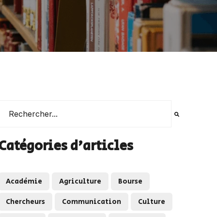
Il s'agit d'un champ de recherche auquel est associée une 
Il n'y a aucune suggestion car le champ de recherche es
Catégories d'articles
Académie
Agriculture
Bourse
Chercheurs
Communication
Culture