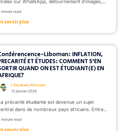
virales sur WhatsApp, détournement d’images,...
 minute read
En savoir plus
Conférencence-Liboman: INFLATION,
PRECARITÉ ET ÉTUDES: COMMENT S'EN
SORTIR QUAND ON EST ÉTUDIANT(E) EN
AFRIQUE?
L’Étudiant Africain
13 janvier 2026
La précarité étudiante est devenue un sujet
central dans de nombreux pays africains. Entre...
 minute read
En savoir plus