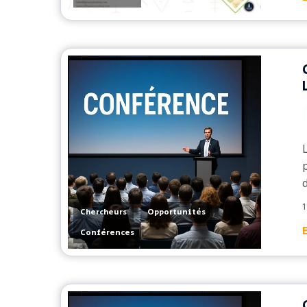
1
,
,
Chercheurs
Opportunités
Conférences