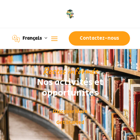
Contactez-nous
Français
Restez informés
Nos activités et
opportunités
Discover More
Get Started