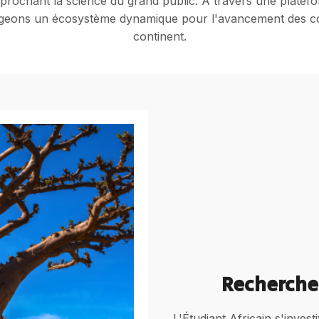
prochant la science du grand public. À travers une platefor
geons un écosystème dynamique pour l'avancement des con
continent.
Recherche
L'Étudiant Africain s'invest