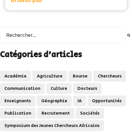
En savoir plus
Il s'agit d'un champ de recherche auquel est associée une
Il n'y a aucune suggestion car le champ de recherche es
Catégories d'articles
Académie
Agriculture
Bourse
Chercheurs
Communication
Culture
Docteurs
Enseignants
Géographie
IA
Opportunités
Publication
Recrutement
Sociétés
Symposium des Jeunes Chercheurs Africains