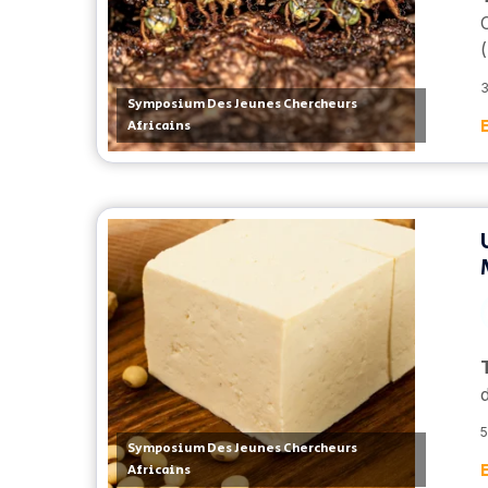
(
3
Symposium Des Jeunes Chercheurs
Africains
5
Symposium Des Jeunes Chercheurs
Africains