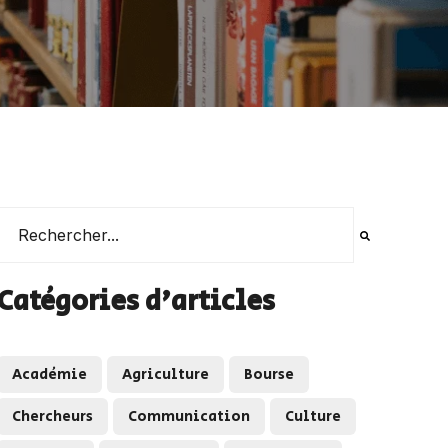
Il s'agit d'un champ de recherche auquel est associée une 
Il n'y a aucune suggestion car le champ de recherche es
Catégories d'articles
Académie
Agriculture
Bourse
Chercheurs
Communication
Culture