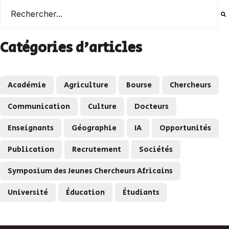
Il s'agit d'un champ de recherche auquel est associée une
Il n'y a aucune suggestion car le champ de recherche es
Catégories d'articles
Académie
Agriculture
Bourse
Chercheurs
Communication
Culture
Docteurs
Enseignants
Géographie
IA
Opportunités
Publication
Recrutement
Sociétés
Symposium des Jeunes Chercheurs Africains
Université
Éducation
Étudiants